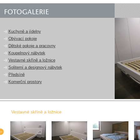
Kuchyně a jídelny
Obývací pokoje
Dětské pokoje a pracovny
Koupelnový nábytek
Vestavné skříně a ložnice
Soliterní a designový nábytek
Předsíně
Komerční prostory
Vestavné skříně a ložnice