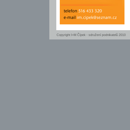
Copyright I+M Čípek - sdružení podnikatelů 2010